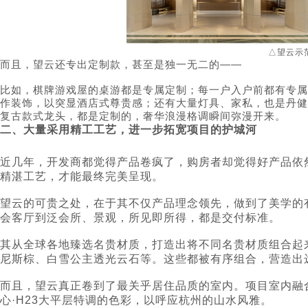
△望云示
而且，望云还专出定制款，甚至是独一无二的——
比如，棋牌游戏屋的桌游都是专属定制；每一户入户前都有专属
作装饰，以突显酒店式尊贵感；还有大量灯具、家私，也是丹健
复古款式龙头，都是定制的，奢华浪漫格调瞬间弥漫开来。
二、大量采用精工工艺，进一步拓宽项目的护城河
近几年，开发商都觉得产品卷疯了，购房者却觉得好产品依
精湛工艺，才能最终完美呈现。
望云的可贵之处，在于其不仅产品理念领先，做到了美学的
会客厅到泛会所、景观，所见即所得，都是交付标准。
其从全球各地臻选名贵材质，打造出将不同名贵材质组合起
尼斯棕、白雪公主透光云石等。这些都被有序组合，营造出
而且，望云真正卷到了最关乎居住品质的室内。项目室内融
心·H23大平层特调的色彩，以呼应杭州的山水风雅。