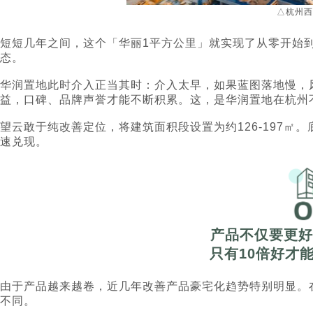
△杭州西
短短几年之间，这个「华丽1平方公里」就实现了从零开始
态。
华润置地此时介入正当其时：介入太早，如果蓝图落地慢，
益，口碑、品牌声誉才能不断积累。这，是华润置地在杭州
望云敢于纯改善定位，将建筑面积段设置为约126-197㎡
速兑现。
产品不仅要更好
只有10倍好才
由于产品越来越卷，近几年改善产品豪宅化趋势特别明显。
不同。