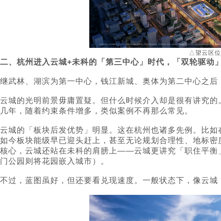
△望云区位
二、杭州进入云城+未科的「第三中心」时代，「双轮驱动
继武林、湖滨为第一中心，钱江新城、奥体为第二中心之后
云城的光明前景毋庸置疑。但什么时候介入却是很有讲究的
几年，随着约束条件增多，类似案例不再那么常见。
云城的「板块后发优势」明显。这在杭州也诸多先例。比如
如今板块能级早已迎头赶上，甚至无论规划合理性、地标密
核心，云城还站在未科的肩膀上——云城更讲究「职住平衡
门公园则将花园嵌入城市）。
不过，蓝图虽好，但还要看兑现速度。一般状态下，像云城「