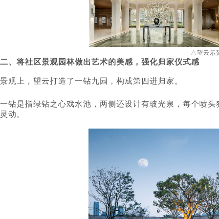
△望云示
二、将社区景观园林做出艺术的美感，强化归家仪式感
景观上，望云打造了一钻九园，构成第四进归家。
一钻是指绿钻之心戏水池，两侧还设计有玻光泉，每个喷头
灵动。