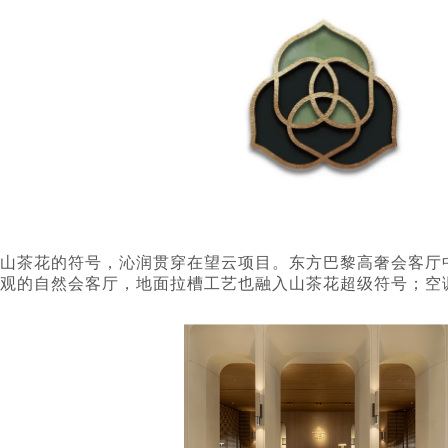
山茶花的符号，沁润贯穿在望云项目。东方巴黎高奢会客厅
观的自然会客厅，地面拉槽工艺也融入山茶花超级符号；空