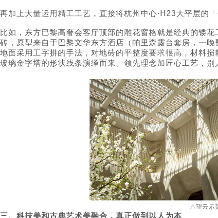
再加上大量运用精工工艺，直接将杭州中心·H23大平层的
比如，东方巴黎高奢会客厅顶部的雕花窗格就是经典的镂花
砖，原型来自于巴黎文华东方酒店（帕里森露台套房，一晚费用
地面采用工字拼的手法，对地砖的平整度要求很高，材料损
玻璃金字塔的形状线条演绎而来。领先理念加匠心工艺，别
△望云示
三、科技美和古典艺术美融合，真正做到以人为本