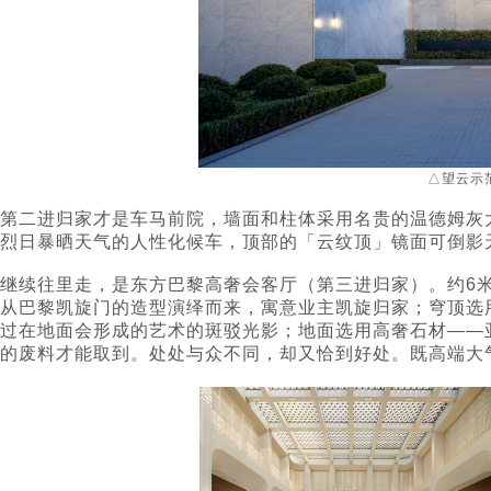
△望云示
第二进归家才是车马前院，墙面和柱体采用名贵的温德姆灰
烈日暴晒天气的人性化候车，顶部的「云纹顶」镜面可倒影
继续往里走，是东方巴黎高奢会客厅（第三进归家）。约6
从巴黎凯旋门的造型演绎而来，寓意业主凯旋归家；穹顶选
过在地面会形成的艺术的斑驳光影；地面选用高奢石材——
的废料才能取到。处处与众不同，却又恰到好处。既高端大