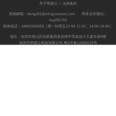
关于明源云
法律条款
投稿邮箱：dengy01@mingyuanyun.com
商务合作微信：
myj201702
商务电话：18682082659（周一到周五10:00-12:00，14:00-18:00）
地址：深圳市南山区高新南四道创维半导体设计大厦东座5楼
深圳市明源云科技有限公司
粤ICP备12059233号