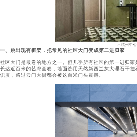
△杭州中心
一、跳出现有框架，把常见的社区大门变成第二进归家
社区大门是最卷的地方之一。但几乎所有社区
的
第一进归家
长达近百米的艺廊画卷，墙面选用天然新西兰灰大理石干挂
识度，路过云门大街都会被这百米门头震撼。