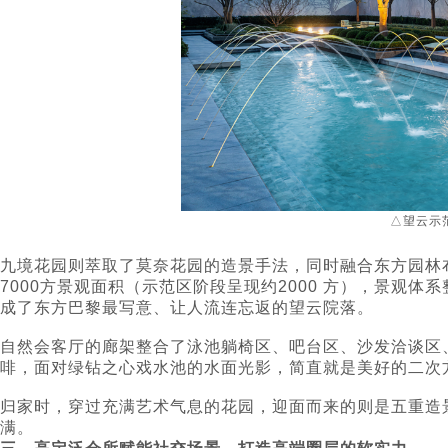
△望云示
九境花园则萃取了莫奈花园的造景手法，同时融合东方园林
7000方景观面积（示范区阶段呈现约2000 方），景观
成了东方巴黎最写意、让人流连忘返的望云院落。
自然会客厅的廊架整合了泳池躺椅区、吧台区、沙发洽谈区
啡，面对绿钻之心戏水池的水面光影，简直就是美好的二次
归家时，穿过充满艺术气息的花园，迎面而来的则是五重造
满。