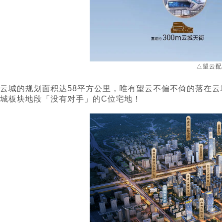
△望云配
云城的规划面积达58平方公里，唯有望云不偏不倚的落在云
城板块地段「没有对手」的C位宅地！