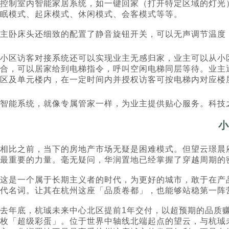
控制室内智能家居系统，如一键回家（打开特定区域的灯光
眠模式、起床模式、休闲模式、会客模式等等。
主卧床头还细致的配置了静音旋钮开关，可以无声调节温度
小区访客对接系统还可以实现业主无感归家，业主可以从小
合，可以居家给到电梯指令，呼叫空闲电梯同层等待。业主
区及单元楼内，在一定时间内并授权访客可按电梯内对应楼
智能系统，就像专属管家一样，为业主提供贴心服务。科技
小
相比之前，当下的房地产市场无疑是困难模式。但望云璟晨
最重要的力量。毫无疑问，华润置地已经掌握了穿越周期的
这是一个属于长期主义者的时代，为更好的城市，敢于在产
代名词。让其在杭州这座「品质卷都」，也能够站稳第一阵
去年底，杭珹未来中心北区提前1年交付，以超预期的品质
枚「超级彩蛋」。位于世界中轴线北端起点的望云，与杭珹