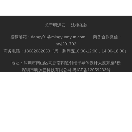
关于明源云
法律条款
投稿邮箱：dengy01@mingyuanyun.com
商务合作微信：
myj201702
商务电话：18682082659（周一到周五10:00-12:00，14:00-18:00）
地址：深圳市南山区高新南四道创维半导体设计大厦东座5楼
深圳市明源云科技有限公司
粤ICP备12059233号