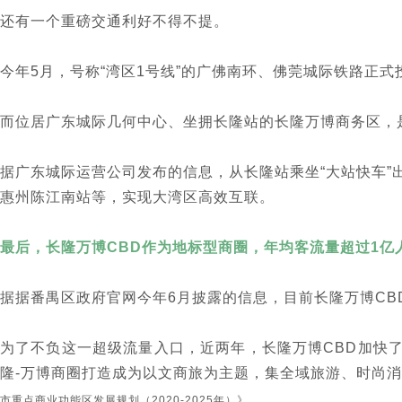
还有一个重磅交通利好不得不提。
今年5月，号称“湾区1号线”的广佛南环、佛莞城际铁路正
而位居广东城际几何中心、坐拥长隆站的长隆万博商务区，是
据广东城际运营公司发布的信息，从长隆站乘坐“大站快车”
惠州陈江南站等，实现大湾区高效互联。
最后，长隆万博CBD作为
地标型商圈
，年均客流量超过1亿
据
据番禺区政府官网今年6月披露的信息
，目前长隆万博CB
为了不负这一超级流量入口，近两年，长隆万博CBD加快
隆-万博商圈打造成为以文商旅为主题，集全域旅游、时尚
。
市重点商业功能区发展规划（2020-2025年）》