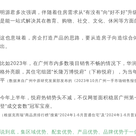
明源君多次强调，伴随着住房需求从“有没有”向“好不好”升
是能一站式解决其在教育、购物、社交、文化、休闲等方面
这也意味着，房企打造产品的思路，要从造房子向造综合
出。
比如2023年，在广州市内多数项目销售不畅的情况下，华
格外亮眼，其住宅组团“长隆万博悦府”（下称悦府），为当
平
（数据来自广州中原研究发展部发布的《2023年10月广州一手市场销售报
今年上半年，悦府热销势头不减，不仅⽹签⾯积稳居⼴州第
登“成交套数”冠军宝座。
（根据克而瑞“商品房排行榜”搜索“2024年1-6月普通住宅”及“2024年1-6
说到底，集区域优势、配套优势、产品优势、品牌优势于一体