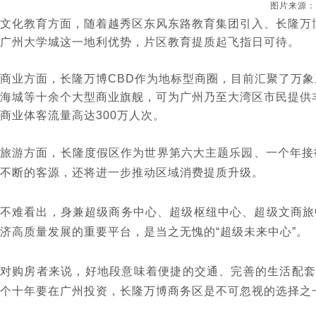
图片来源：
文化教育方面，随着越秀区东风东路教育集团引入、长隆万博
广州大学城这一地利优势，片区教育提质起飞指日可待。
商业方面，长隆万博CBD作为
地标型商圈
，目前汇聚了万象系
海城等十余个大型商业旗舰，可为广州乃至大湾区市民提供丰
商业体客流量高达300万人次。
旅游方面，长隆度假区作为世界第六大主题乐园、一个年接待
不断的客源，还将进一步推动区域消费提质升级。
不难看出，身兼超级商务中心、超级枢纽中心、超级文商旅
济高质量发展的重要平台，是当之无愧的“超级未来中心”。
对购房者来说，好地段意味着便捷的交通、完善的生活配套
个十年要在广州投资，长隆万博商务区是不可忽视的选择之