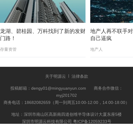
龙湖、碧桂园、万科找到了新的发财
地产人再不联手对
门路！
自己逼疯
存量资管
地产人
关于明源云
法律条款
投稿邮箱：dengy01@mingyuanyun.com
商务合作微信：
myj201702
商务电话：18682082659（周一到周五10:00-12:00，14:00-18:00）
地址：深圳市南山区高新南四道创维半导体设计大厦东座5楼
深圳市明源云科技有限公司
粤ICP备12059233号