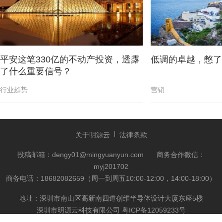
平安这笔330亿的不动产投资，透露
低调的卓越，憋了
了什么重要信号？
行业趋势
营销
关于明源云
法律条款
投稿邮箱：dengy01@mingyuanyun.com
商务合作微信：
myj201702
商务电话：18682082659（周一到周五10:00-12:00，14:00-18:00）
地址：深圳市南山区高新南四道创维半导体设计大厦东座5楼
深圳市明源云科技有限公司
粤ICP备12059233号