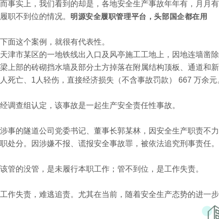
而事实上，我们看到的却是，各地安全生产事故年年有，月月有
履职不到位的情况。
明源安全履职管理平台，头部国企都在用
下面这个案例，就很有代表性。
天津市某区的一地铁线出入口及风亭施工工地上，因地连墙凿除
梁上部的砖砌挡水墙及部分土方掉落在附属结构顶板、通道和新
人死亡、1人轻伤，直接经济损失（不含事故罚款） 667 万余元
经调查组认定，该事故是一起生产安全责任性事故。
涉事的隧道公司党委书记、董事长郭某林，因安全生产职责不力
职处分。因涉嫌不报、谎报安全事故罪，被依法追究刑事责任。
该管的没管，是未履行本职工作；管不到位，是工作失责。
工作失责，难逃追责。尤其在
当前，随着
安全生产态势的进一步